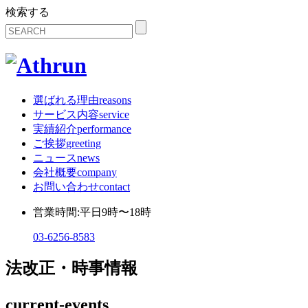
検索する
選ばれる理由
reasons
サービス内容
service
実績紹介
performance
ご挨拶
greeting
ニュース
news
会社概要
company
お問い合わせ
contact
営業時間:平日9時〜18時
03-6256-8583
法改正・時事情報
current-events