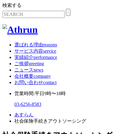
検索する
選ばれる理由
reasons
サービス内容
service
実績紹介
performance
ご挨拶
greeting
ニュース
news
会社概要
company
お問い合わせ
contact
営業時間:平日9時〜18時
03-6256-8583
あすらん
社会保険手続きアウトソーシング