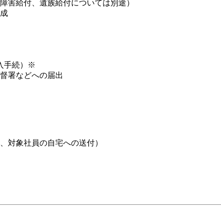
障害給付、遺族給付については別途）
成
入手続）※
督署などへの届出
、対象社員の自宅への送付）