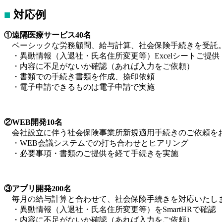
■
対応例
①遠隔医療サービス40名
ベーシックな労務顧問、給与計算、社会保険手続きを受託。
・異動情報（入退社・氏名住所変更等）Excelシートご提供
・内容に不足がないか確認（あれば入力をご依頼）
・書類での手続き書類を作成、捺印依頼
・電子申請できるものは電子申請で実施
②WEB開発10名
会社設立に伴う社会保険事業所新規適用手続きのご依頼を
・WEB会議システムでの打ち合わせとヒアリング
・必要事項・書類のご提供を経て手続きを実施
③アプリ開発200名
毎月の給与計算と合わせて、社会保険手続きを対応いたし
・異動情報（入退社・氏名住所変更等）をSmartHRで確認
・内容に不足がないか確認（あれば入力をご依頼）