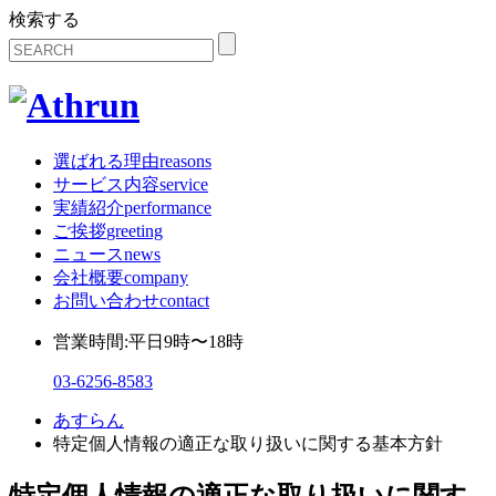
検索する
選ばれる理由
reasons
サービス内容
service
実績紹介
performance
ご挨拶
greeting
ニュース
news
会社概要
company
お問い合わせ
contact
営業時間:平日9時〜18時
03-6256-8583
あすらん
特定個人情報の適正な取り扱いに関する基本方針
特定個人情報の適正な取り扱いに関す