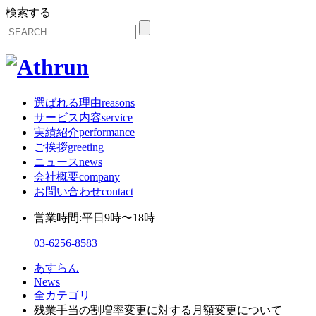
検索する
選ばれる理由
reasons
サービス内容
service
実績紹介
performance
ご挨拶
greeting
ニュース
news
会社概要
company
お問い合わせ
contact
営業時間:平日9時〜18時
03-6256-8583
あすらん
News
全カテゴリ
残業手当の割増率変更に対する月額変更について