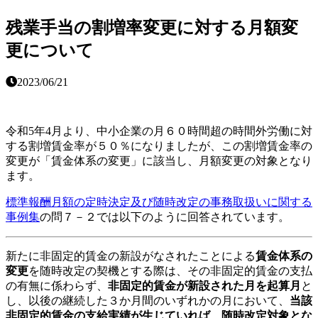
残業手当の割増率変更に対する月額変
更について
2023/06/21
令和5年4月より、中小企業の月６０時間超の時間外労働に対
する割増賃金率が５０％になりましたが、この割増賃金率の
変更が「賃金体系の変更」に該当し、月額変更の対象となり
ます。
標準報酬月額の定時決定及び随時改定の事務取扱いに関する
事例集
の問７－２では以下のように回答されています。
新たに非固定的賃金の新設がなされたことによる
賃金体系の
変更
を随時改定の契機とする際は、その非固定的賃金の支払
の有無に係わらず、
非固定的賃金が新設された月を起算月
と
し、以後の継続した３か月間のいずれかの月において、
当該
非固定的賃金の支給実績が生じていれば、随時改定対象とな