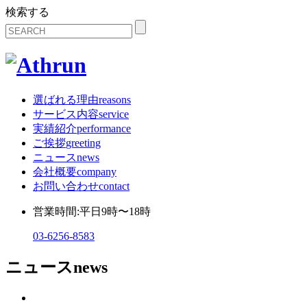
検索する
選ばれる理由
reasons
サービス内容
service
実績紹介
performance
ご挨拶
greeting
ニュース
news
会社概要
company
お問い合わせ
contact
営業時間:平日9時〜18時
03-6256-8583
ニュース
news