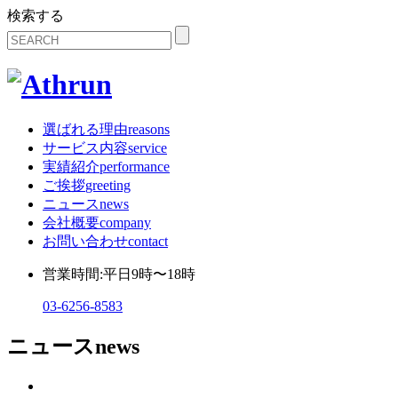
検索する
選ばれる理由
reasons
サービス内容
service
実績紹介
performance
ご挨拶
greeting
ニュース
news
会社概要
company
お問い合わせ
contact
営業時間:平日9時〜18時
03-6256-8583
ニュース
news