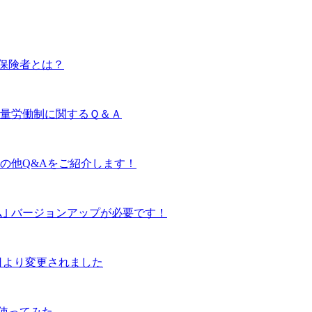
保険者とは？
裁量労働制に関するＱ＆Ａ
の他Q&Aをご紹介します！
ム｣ バージョンアップが必要です！
日より変更されました
使ってみた