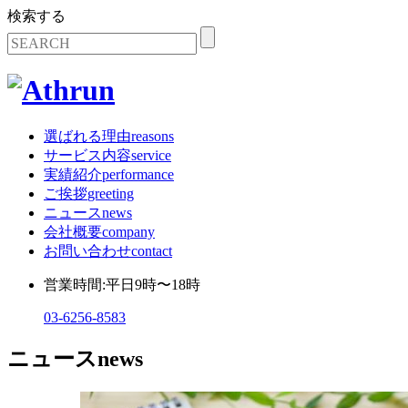
検索する
選ばれる理由
reasons
サービス内容
service
実績紹介
performance
ご挨拶
greeting
ニュース
news
会社概要
company
お問い合わせ
contact
営業時間:平日9時〜18時
03-6256-8583
ニュース
news