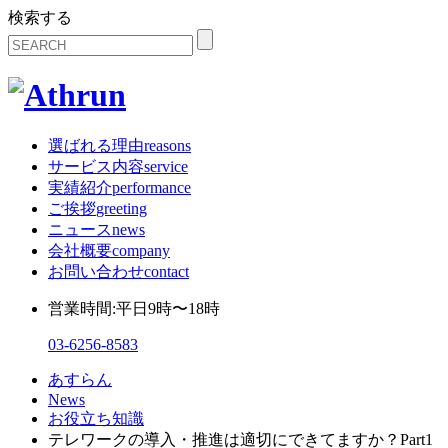
検索する
選ばれる理由
reasons
サービス内容
service
実績紹介
performance
ご挨拶
greeting
ニュース
news
会社概要
company
お問い合わせ
contact
営業時間:平日9時〜18時
03-6256-8583
あすらん
News
お役立ち知識
テレワークの導入・推進は適切にできてますか？Part1