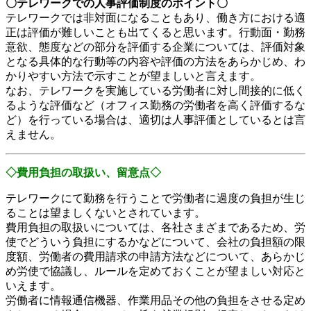
〇テレワークでの人事評価制度のポイント〇
テレワークでは非対面になることもあり、働き方における適
正は評価が難しいことも出てくると思います。行動面・勤務
意欲、態度などの部分を評価する企業については、評価対象
となる具体的な行動等の内容や評価の方法をあらかじめ、わ
かりやすい方法で示すことが望ましいと言えます。
なお、テレワークを実施している労働者に対し間接的に低く
るような評価など（オフィス勤務の労働者を高く評価するな
ど）を行っている場合は、適切は人事評価としているとは言
えません。
◇費用負担の取扱い、留意点◇
テレワークにて勤務を行うことで労働者に過度の負担が生じ
ることは望ましくないとされています。
費用負担の取扱いについては、各社さまざまであるため、労
使でどういう負担にするかなどについて、会社の負担額の限
度額、労働者の費用請求の申請方法などについて、あらかじ
め労使で協議し、ルールを定めておくことが望ましい対応と
いえます。
労働者に情報通信機器、作業用品その他の負担をさせる定め