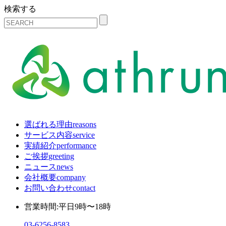
検索する
選ばれる理由
reasons
サービス内容
service
実績紹介
performance
ご挨拶
greeting
ニュース
news
会社概要
company
お問い合わせ
contact
営業時間:平日9時〜18時
03-6256-8583