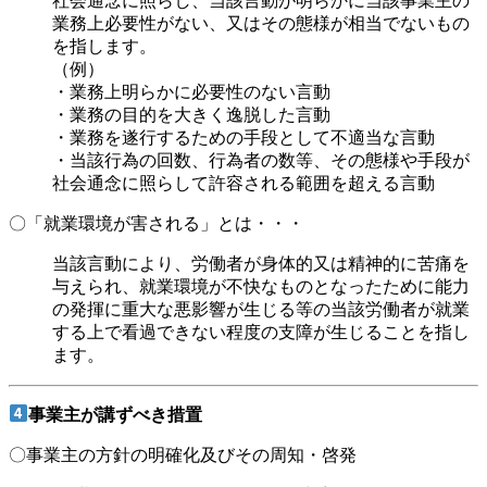
社会通念に照らし、当該言動が明らかに当該事業主の
業務上必要性がない、又はその態様が相当でないもの
を指します。
（例）
・業務上明らかに必要性のない言動
・業務の目的を大きく逸脱した言動
・業務を遂行するための手段として不適当な言動
・当該行為の回数、行為者の数等、その態様や手段が
社会通念に照らして許容される範囲を超える言動
〇「就業環境が害される」とは・・・
当該言動により、労働者が身体的又は精神的に苦痛を
与えられ、就業環境が不快なものとなったために能力
の発揮に重大な悪影響が生じる等の当該労働者が就業
する上で看過できない程度の支障が生じることを指し
ます。
事業主が講ずべき措置
〇事業主の方針の明確化及びその周知・啓発