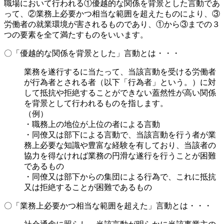
職場において行われる①優越的な関係を背景とした言動であ
って、②業務上必要かつ相当な範囲を超えたものにより、③
労働者の就業環境が害されるものであり、①から③までの３
つの要素を全て満たすものをいいます。
〇「優越的な関係を背景とした」言動とは・・・
業務を遂行するに当たって、当該言動を受ける労働者
が行為者とされる者（以下「行為者」という。）に対
して抵抗や拒絶することができない蓋然性が高い関係
を背景として行われるものを指します。
（例）
・職務上の地位が上位の者による言動
・同僚又は部下による言動で、当該言動を行う者が業
務上必要な知識や豊富な経験を有しており、当該者の
協力を得なければ業務の円滑な遂行を行うことが困難
であるもの
・同僚又は部下からの集団による行為で、これに抵抗
又は拒絶することが困難であるもの
〇「業務上必要かつ相当な範囲を超えた」言動とは・・・