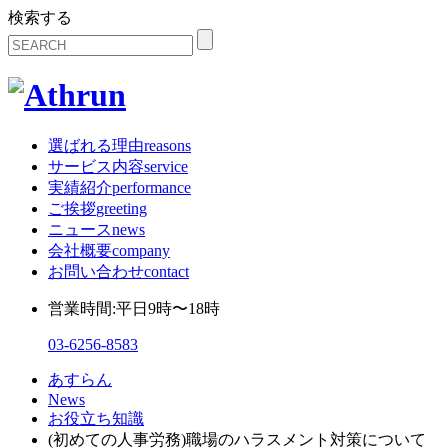
検索する
選ばれる理由
reasons
サービス内容
service
実績紹介
performance
ご挨拶
greeting
ニュース
news
会社概要
company
お問い合わせ
contact
営業時間:平日9時〜18時
03-6256-8583
あすらん
News
お役立ち知識
(初めての人事労務)職場のハラスメント対策について