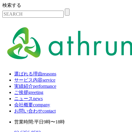
検索する
選ばれる理由
reasons
サービス内容
service
実績紹介
performance
ご挨拶
greeting
ニュース
news
会社概要
company
お問い合わせ
contact
営業時間:平日9時〜18時