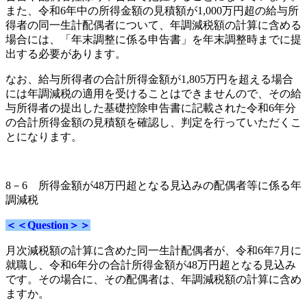
また
、令和6年中の所得金額の見積額が1,000万円超の給与所
得者の同一生計配偶者について、年調減税額の計算に含める
場合には、「年末調整に係る申告書」を年末調整時までに提
出する
必要があります。
なお、給与所得者の合計所得金額が1,805万円を超える場合
には年調減税の適用を受けることはできませんので、その給
与所得者の提出した基礎控除申告書に記載された令和6年分
の合計所得金額の見積額を確認し、判定を行っていただくこ
とになります。
8－6 所得金額が48万円超となる見込みの配偶者等に係る
年
調減税
＜＜Question＞＞
月次減税額の計算に含めた同一生計配偶者が、令和6年7月に
就職し、令和6年分の合計所得金額が48万円超となる見込み
です。その場合に、その配偶者は、年調減税額の計算に含め
ますか。