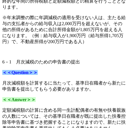
終的な年間の所得税額と定額減税額との精算を行うこととな
ります。
※年末調整の際に年調減税の適用を受けない人は、主たる給
与の支払者からの給与収入は2,000万円を超えないが、その
他の所得があるために合計所得金額が1,805万円を超える人
になります。（例：給与収入が1,900万円（給与所得1,705万
円）で、不動産所得が200万円である人）
6－1
月次減税
のための申告書の提出
＜＜Question＞＞
月次減税額を計算するに当たって、基準日在職者から
新たに
申告書を提出してもらう必要がありますか。
＜＜Answer＞＞
定額減税額の計算に含める同一生計配偶者の有無や扶養親族
の人数については、その基準日在職者が既に提出した扶養控
除等申告書に基づき把握することになりますので、新たに扶