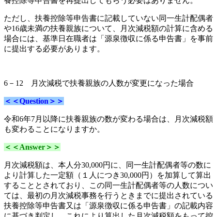
養控除等申告書を再提出してもらう必要はありません。
ただし、扶養控除等申告書に
記載していない
同一生計配偶者
や16歳未満の
扶養親族について
、月次減税額の
計算に含める
場合には、
基準日在職者は「源泉徴収に係る申告書」を
事前
に提出する必要があります。
6－12
月次減税
で扶養親族の人数が変更になった場合
＜＜Question＞＞
令和6年7月以降に
扶養親族の数が変わる場合は、月次減税額
も変わることになりますか。
＜＜Answer＞＞
月次減税額は、本人分30,000円に、同一生計配偶者等の数に
より計算した一定額（１人につき30,000円）を加算して算出
することとされており、この同一生計配偶者等の人数につい
ては、
最初の月次減税事務を行うときまでに提出されている
扶養控除等申告書又は「源泉徴収に係る申告書」の記載内容
に基づき判定
し、これにより算出した月次減税額をもって控