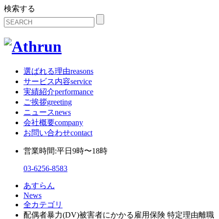
検索する
選ばれる理由
reasons
サービス内容
service
実績紹介
performance
ご挨拶
greeting
ニュース
news
会社概要
company
お問い合わせ
contact
営業時間:平日9時〜18時
03-6256-8583
あすらん
News
全カテゴリ
配偶者暴力(DV)被害者にかかる雇用保険 特定理由離職