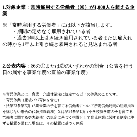
1.
対象企業
：
常時雇用する労働者（※）が1,000人を超える企
業
※「常時雇用する労働者」には以下が該当します。
・期間の定めなく雇用されている者
・過去1年以上引き続き雇用されている者または雇入れ
の時から1年以上引き続き雇用されると見込まれる者
2.
公表内容
：次の①または②のいずれかの割合（公表を行う
日の属する事業年度の直前の事業年度）
※育児休業とは、育児・介護休業法に規定する以下の休業のことです。
・育児休業（産後パパ育休を含む）
・法第23条第2項（3歳未満の子を育てる労働者について所定労働時間の短縮措置
を講じない場合の代替措置義務）又は第24条第1項（小学校就学前の子を育てる
労働者に関する努力義務）の規定に基づく措置として育児休業に関する制度に準
ずる措置を講じた場合は、その措置に基づく休業