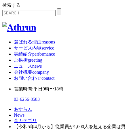
検索する
選ばれる理由
reasons
サービス内容
service
実績紹介
performance
ご挨拶
greeting
ニュース
news
会社概要
company
お問い合わせ
contact
営業時間:平日9時〜18時
03-6256-8583
あすらん
News
全カテゴリ
【令和5年4月から】従業員が1,000人を超える企業は男