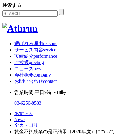
検索する
選ばれる理由
reasons
サービス内容
service
実績紹介
performance
ご挨拶
greeting
ニュース
news
会社概要
company
お問い合わせ
contact
営業時間:平日9時〜18時
03-6256-8583
あすらん
News
全カテゴリ
賃金不払残業の是正結果（2020年度）について