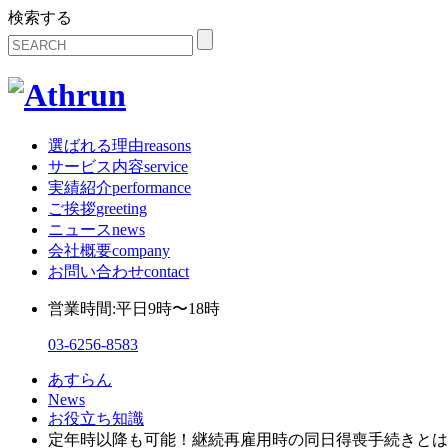
検索する
選ばれる理由
reasons
サービス内容
service
実績紹介
performance
ご挨拶
greeting
ニュース
news
会社概要
company
お問い合わせ
contact
営業時間:平日9時〜18時
03-6256-8583
あすらん
News
お役立ち知識
定年時以降も可能！継続再雇用時の同日得喪手続きとは