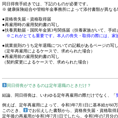
同日得喪手続きでは、下記のものが必要です。
※ 健康保険組合や管轄年金事務所によって添付書類が異な
●資格喪失届・資格取得届
●再雇用時の雇用契約書の写し
●扶養異動届・国民年金第3号関係届（扶養家族がいて、手続
※これがとても重要です。本人の喪失・取得の際には、家
●就業規則のうち定年退職についての記載があるページの写
（定年再雇用によるケースで、求められた場合）
●再雇用前の雇用契約書の写し
（契約変更によるケースで、求められた場合）
同日得喪ができるのは定年退職のときだけ？
結論、同日得喪は、いわゆる定年再雇用の際だけでなく、「
例えば、定年再雇用によって、令和3年7月1日に基本給が60
このとき、
でお伝えした書類から、資格喪失届・資格取得
定年後の再雇用が令和3年7月1日でしたら、令和3年の7月