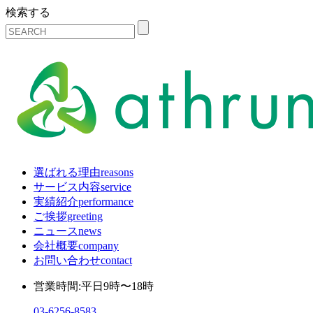
検索する
選ばれる理由
reasons
サービス内容
service
実績紹介
performance
ご挨拶
greeting
ニュース
news
会社概要
company
お問い合わせ
contact
営業時間:平日9時〜18時
03-6256-8583