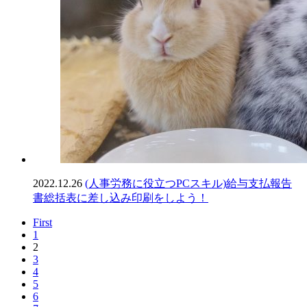
2022.12.26
(人事労務に役立つPCスキル)給与支払報告
書総括表に差し込み印刷をしよう！
First
1
2
3
4
5
6