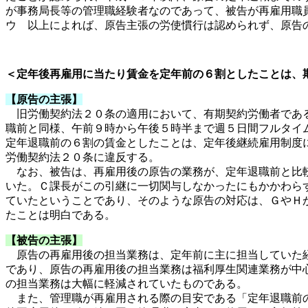
が事務局長等の管理職経験者なのであって、被告が再雇用職
ウ 以上によれば、原告主張の労使慣行は認められず、原告
＜定年後再雇用に当たり賃金を定年前の６割としたことは、
【原告の主張】
旧労働契約法２０条の適用において、有期契約労働者である
職前と同様、午前９時から午後５時半まで週５日間フルタイ
定年退職前の６割の賃金としたことは、定年後継続雇用制度
労働契約法２０条に違反する。
なお、被告は、再雇用後の原告の業務が、定年退職前と比較
いた。Ｃ課長がこの引継に一切関与しなかったにもかかわら
ていたということであり、そのような原告の対応は、ＧやＨ
たことは明白である。
【被告の主張】
原告の再雇用後の担当業務は、定年前に主に担当していた経
であり、原告の再雇用後の担当業務は福利厚生関連業務が中
の担当業務は大幅に軽減されていたものである。
また、管理職が再雇用される際の目安である「定年退職前の