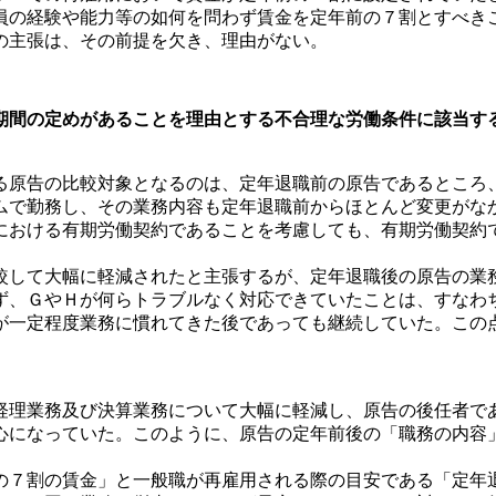
員の経験や能力等の如何を問わず賃金を定年前の７割とすべき
の主張は、その前提を欠き、理由がない。
期間の定めがあることを理由とする不合理な労働条件に該当す
原告の比較対象となるのは、定年退職前の原告であるところ
ムで勤務し、その業務内容も定年退職前からほとんど変更がな
における有期労働契約であることを考慮しても、有期労働契約
して大幅に軽減されたと主張するが、定年退職後の原告の業
ず、ＧやＨが何らトラブルなく対応できていたことは、すなわ
が一定程度業務に慣れてきた後であっても継続していた。この
理業務及び決算業務について大幅に軽減し、原告の後任者で
心になっていた。このように、原告の定年前後の「職務の内容
７割の賃金」と一般職が再雇用される際の目安である「定年