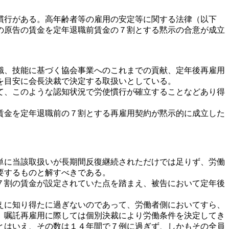
慣行がある。高年齢者等の雇用の安定等に関する法律（以下
の原告の賃金を定年退職前賃金の７割とする黙示の合意が成立
識、技能に基づく協会事業へのこれまでの貢献、定年後再雇用
を目安に会長決裁で決定する取扱いとしている。
て、このような認知状況で労使慣行が確立することなどあり得
賃金を定年退職前の７割とする再雇用契約が黙示的に成立した
単に当該取扱いが長期間反復継続されただけでは足りず、労働
要するものと解すべきである。
７割の賃金が設定されていた点を踏まえ、被告において定年後
えに知り得たに過ぎないのであって、労働者側においてすら、
、嘱託再雇用に際しては個別決裁により労働条件を決定してき
とはいえ、その数は１４年間で７例に過ぎず、しかもその全員