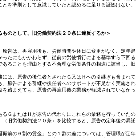
ことを準則として意識していたと認めるに足りる証拠はない。
るものとして、旧労働契約法２０条に違反するか＞
、原告は、再雇用後も、労働時間や休日に変更がなく、定年退
かったにもかかわらず、従前の労使慣行による基準すら下回る
であることを理由とする不合理な労働条件の相違に該当し、旧
務には、原告の後任者とされたＧ又はＨへの引継ぎも含まれて
ち、原告による引継や後任者へのサポートが不足なく実施され
点を踏まえても、原告の再雇用後の業務が軽減されていなかっ
あるＧまたはＨが原告の代わりにこれらの業務を行っていたの
」（旧労働契約法２０条）を比較すると、原告の定年後の嘱託
退職前の６割の賃金」との１割の差については、管理職が定年