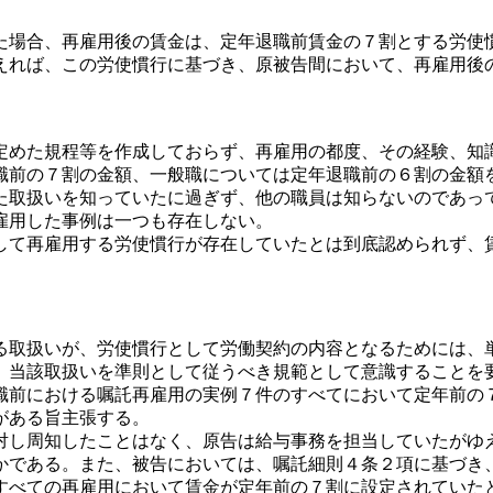
場合、再雇用後の賃金は、定年退職前賃金の７割とする労使
えれば、この労使慣行に基づき、原被告間において、再雇用後
めた規程等を作成しておらず、再雇用の都度、その経験、知
職前の７割の金額、一般職については定年退職前の６割の金額
取扱いを知っていたに過ぎず、他の職員は知らないのであっ
雇用した事例は一つも存在しない。
て再雇用する労使慣行が存在していたとは到底認められず、
る取扱いが、労使慣行として労働契約の内容となるためには、
、当該取扱いを準則として従うべき規範として意識することを
職前における嘱託再雇用の実例７件のすべてにおいて定年前の
がある旨主張する。
し周知したことはなく、原告は給与事務を担当していたがゆ
かである。また、被告においては、嘱託細則４条２項に基づき
すべての再雇用において賃金が定年前の７割に設定されていた