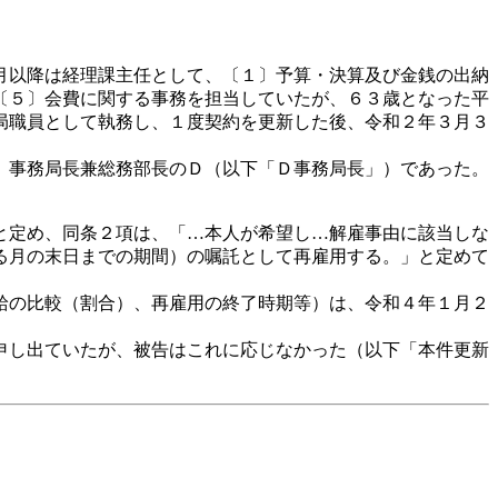
月以降は経理課主任として、〔１〕予算・決算及び金銭の出納
〔５〕会費に関する事務を担当していたが、６３歳となった平
局職員として執務し、１度契約を更新した後、令和２年３月３
、事務局長兼総務部長のＤ（以下「Ｄ事務局長」）であった。
と定め、同条２項は、「…本人が希望し…解雇事由に該当しな
る月の末日までの期間）の嘱託として再雇用する。」と定めて
給の比較（割合）、再雇用の終了時期等）は、令和４年１月２
申し出ていたが、被告はこれに応じなかった（以下「本件更新