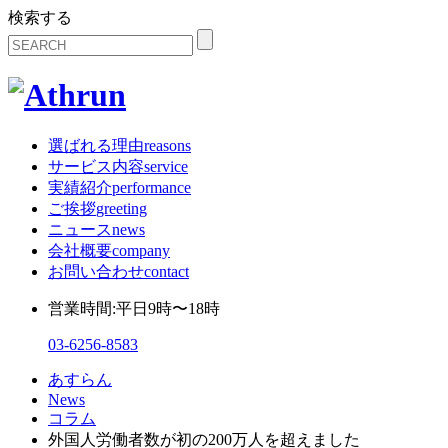
検索する
選ばれる理由
reasons
サービス内容
service
実績紹介
performance
ご挨拶
greeting
ニュース
news
会社概要
company
お問い合わせ
contact
営業時間:平日9時〜18時
03-6256-8583
あすらん
News
コラム
外国人労働者数が初の200万人を超えました