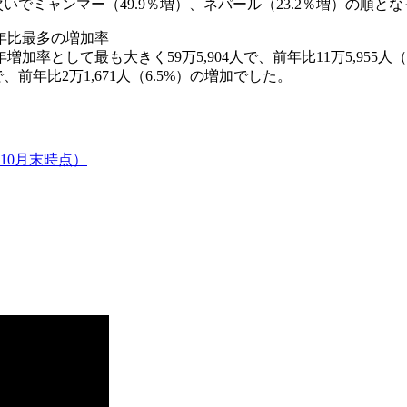
いでミャンマー（49.9％増）、ネパール（23.2％増）の順と
年比最多の増加率
して最も大きく59万5,904人で、前年比11万5,955人（2
人で、前年比2万1,671人（6.5%）の増加でした。
10月末時点）