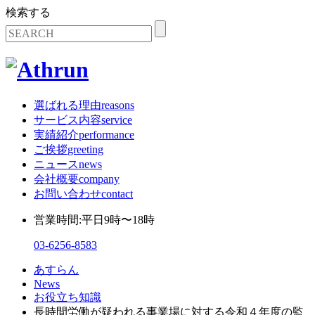
検索する
選ばれる理由
reasons
サービス内容
service
実績紹介
performance
ご挨拶
greeting
ニュース
news
会社概要
company
お問い合わせ
contact
営業時間:平日9時〜18時
03-6256-8583
あすらん
News
お役立ち知識
長時間労働が疑われる事業場に対する令和４年度の監