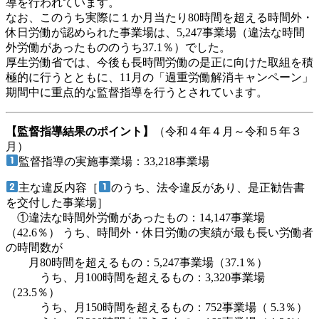
導を行われています。
なお、このうち実際に１か月当たり80時間を超える時間外・
休日労働が認められた事業場は、5,247事業場（違法な時間
外労働があったもののうち37.1％）でした。
厚生労働省では、今後も長時間労働の是正に向けた取組を積
極的に行うとともに、11月の「過重労働解消キャンペーン」
期間中に重点的な監督指導を行うとされています。
【監督指導結果のポイント】
（令和４年４月～令和５年３
月）
監督指導の実施事業場：33,218事業場
主な違反内容［
のうち、法令違反があり、是正勧告書
を交付した事業場］
①違法な時間外労働があったもの：14,147事業場
（42.6％） うち、時間外・休日労働の実績が最も長い労働者
の時間数が
月80時間を超えるもの：5,247事業場（37.1％）
うち、月100時間を超えるもの：3,320事業場
（23.5％）
うち、月150時間を超えるもの：752事業場（ 5.3％）