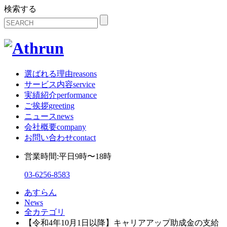
検索する
選ばれる理由
reasons
サービス内容
service
実績紹介
performance
ご挨拶
greeting
ニュース
news
会社概要
company
お問い合わせ
contact
営業時間:平日9時〜18時
03-6256-8583
あすらん
News
全カテゴリ
【令和4年10月1日以降】キャリアアップ助成金の支給