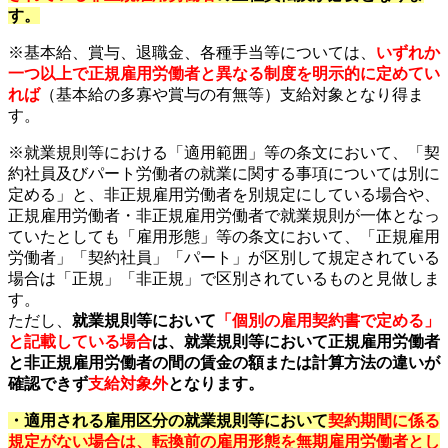
す。
※基本給、賞与、退職金、各種手当等については、
いずれか
一つ以上で正規雇用労働者と異なる制度を明示的に定めてい
れば
（基本給の多寡や賞与の有無等）支給対象となり得ま
す。
※就業規則等における「適用範囲」等の条文において、「契
約社員及びパート労働者の就業に関する事項については別に
定める」と、非正規雇用労働者を別規定にしている場合や、
正規雇用労働者・非正規雇用労働者で就業規則が一体となっ
ていたとしても「雇用形態」等の条文において、「正規雇用
労働者」「契約社員」「パート」が区別して規定されている
場合は「正規」「非正規」で区別されているものと見做しま
す。
ただし、
就業規則等において
「個別の雇用契約書で定める」
と記載している場合
は
、就業規則等において正規雇用労働者
と非正規雇用労働者の間の賃金の額または計算方法の違いが
確認できず
支給対象外
となります。
・適用される雇用区分の就業規則等において
契約期間に係る
規定がない場合は、転換前の雇用形態を無期雇用労働者とし