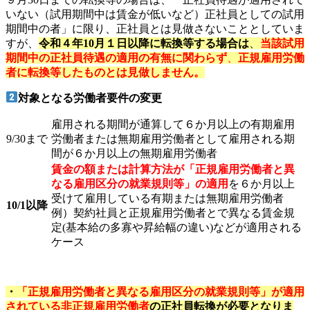
いない（試用期間中は賃金が低いなど）正社員としての試用
期間中の者」に限り、正社員とは見做さないこととしていま
すが、
令和４年10月１日以降に転換等する場合は
、
当該試用
期間中の正社員待遇の適用の有無に関わらず
、
正規雇用労働
者に転換等したものとは見做しません。
対象となる労働者要件の変更
雇用される期間が通算して６か月以上の有期雇用
9/30まで
労働者または無期雇用労働者として雇用される期
間が６か月以上の無期雇用労働者
賃金の額または計算方法が「正規雇用労働者と異
なる雇用区分の就業規則等」の適用
を６か月以上
受けて雇用している有期または無期雇用労働者
10/1以降
例）契約社員と正規雇用労働者とで異なる賃金規
定(基本給の多寡や昇給幅の違い)などが適用される
ケース
・
「正規雇用労働者と異なる雇用区分の就業規則等」が適用
されている非正規雇用労働者
の正社員転換が必要となりま