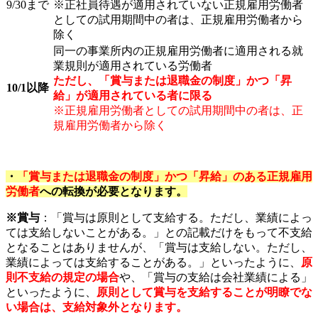
9/30まで
※正社員待遇が適用されていない正規雇用労働者
としての試用期間中の者は、正規雇用労働者から
除く
同一の事業所内の正規雇用労働者に適用される就
業規則が適用されている労働者
ただし、「賞与または退職金の制度」かつ「昇
10/1以降
給」が適用されている者に限る
※正規雇用労働者としての試用期間中の者は、正
規雇用労働者から除く
・
「賞与または退職金の制度」かつ「昇給」のある正規雇用
労働者
への転換が必要となります。
※賞与
：「賞与は原則として支給する。ただし、業績によっ
ては支給しないことがある。」との記載だけをもって不支給
となることはありませんが、「賞与は支給しない。ただし、
業績によっては支給することがある。」といったように、
原
則不支給の規定の場合
や、「賞与の支給は会社業績による」
といったように、
原則として賞与を支給することが明瞭でな
い場合は、支給対象外となります。