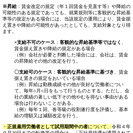
※昇給
：賃金改定の規定（年１回賃金を見直す等）や降給の
可能性のある規定であっても、就業規則等に客観的な昇給基
準等の規定がある場合には、当該規定の運用により、賃金据
え置きや降給の可能性があったとしても、支給対象となり得
ます。
×支給不可のケース
：
客観的な昇給基準等ではなく
、
賃金据え置きや降給の規定がある場合
（例）会社が必要と判断した場合には、会社は、賃金
の昇降給その他の改定を行う。
〇支給可のケース
：
客観的な昇給基準に基づき
、賃金
据え置きの規定をおいている場合
（例）昇給は勤務成績その他が良好な労働者につい
て、毎年○月○日をもって行うものとする。ただし、会
社の業績の著しい低下その他やむを得ない事由がある
場合は行わないことがある。
（例）毎年１回、各等級の役割遂行度を評価し、基本
給の増額又は減額改定を行う。
・
正規雇用労働者として試用期間中の者
について、
令和４年
９月30日までの転換等の場合は、「正社員待遇が適用されて