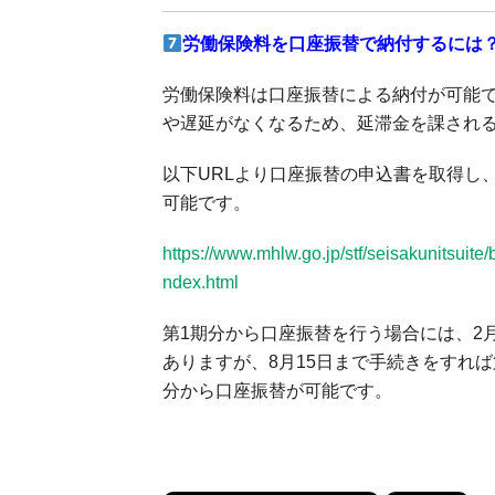
労働保険料を口座振替で納付するには
労働保険料は口座振替による納付が可能
や遅延がなくなるため、延滞金を課され
以下URLより口座振替の申込書を取得し
可能です。
https://www.mhlw.go.jp/stf/seisakunitsuit
ndex.html
第1期分から口座振替を行う場合には、2
ありますが、8月15日まで手続きをすれば
分から口座振替が可能です。