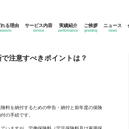
ばれる理由
サービス内容
実績紹介
ご挨拶
ニュース
注意すべきポイントは？
reasons
service
performance
greeting
news
更新で注意すべきポイントは？
保険料を納付するための申告・納付と前年度の保険
納付の手続です。
していますが、労働保険料（労災保険料及び雇用保