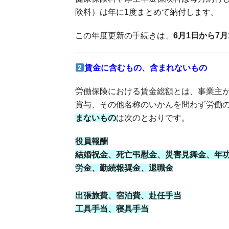
険料）は年に1度まとめて納付します。
この年度更新の手続きは、
6月1日から7月
賃金に含むもの、含まれないもの
労働保険における賃金総額とは、事業主
賞与、その他名称のいかんを問わず労働
まないもの
は次のとおりです。
役員報酬
結婚祝金、死亡弔慰金、災害見舞金、年
労金、勤続報奨金、退職金
出張旅費、宿泊費、赴任手当
工具手当、寝具手当