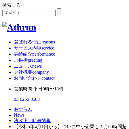
検索する
選ばれる理由
reasons
サービス内容
service
実績紹介
performance
ご挨拶
greeting
ニュース
news
会社概要
company
お問い合わせ
contact
営業時間:平日9時〜18時
03-6256-8583
あすらん
News
法改正・時事情報
【令和5年4月1日から】ついに中小企業も！月60時間超