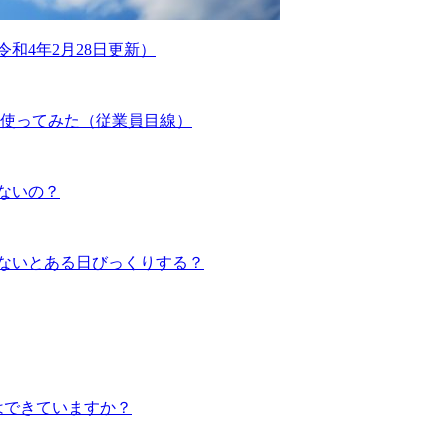
和4年2月28日更新）
を使ってみた（従業員目線）
ないの？
ないとある日びっくりする？
はできていますか？