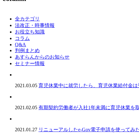
全カテゴリ
法改正・時事情報
お役立ち知識
コラム
Q&A
判例まとめ
あすらんからのお知らせ
セミナー情報
2021.03.05
育児休業中に就労したら、育児休業給付金は
2021.02.05
有期契約労働者が入社1年未満に育児休業を
2021.01.27
リニューアルしたe-Gov電子申請を使ってみ