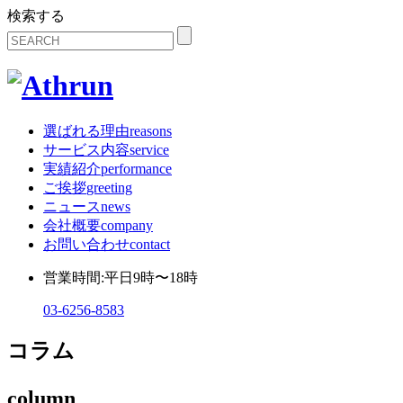
検索する
選ばれる理由
reasons
サービス内容
service
実績紹介
performance
ご挨拶
greeting
ニュース
news
会社概要
company
お問い合わせ
contact
営業時間:平日9時〜18時
03-6256-8583
コラム
column