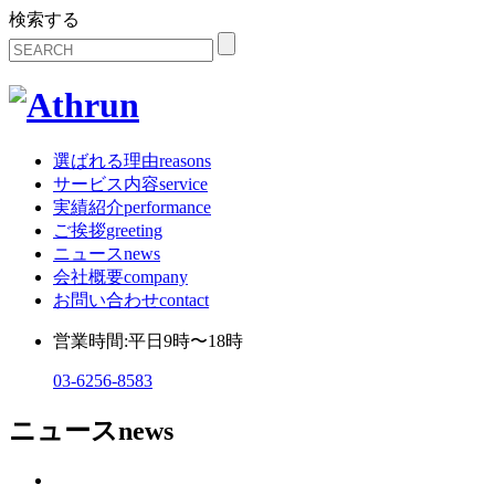
検索する
選ばれる理由
reasons
サービス内容
service
実績紹介
performance
ご挨拶
greeting
ニュース
news
会社概要
company
お問い合わせ
contact
営業時間:平日9時〜18時
03-6256-8583
ニュース
news