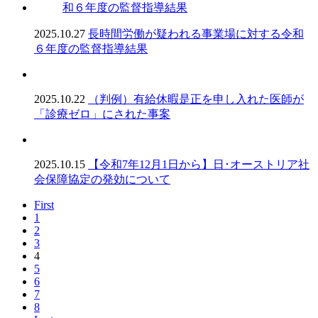
2025.10.27
長時間労働が疑われる事業場に対する令和
６年度の監督指導結果
2025.10.22
（判例）有給休暇是正を申し入れた医師が
「診療ゼロ」にされた事案
2025.10.15
【令和7年12月1日から】日･オーストリア社
会保障協定の発効について
First
1
2
3
4
5
6
7
8