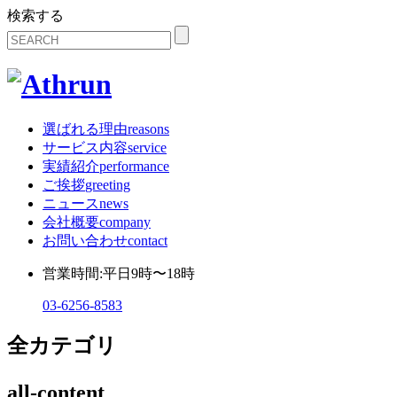
検索する
選ばれる理由
reasons
サービス内容
service
実績紹介
performance
ご挨拶
greeting
ニュース
news
会社概要
company
お問い合わせ
contact
営業時間:平日9時〜18時
03-6256-8583
全カテゴリ
all-content