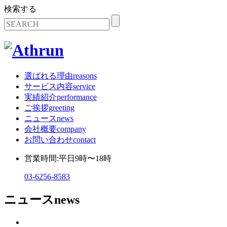
検索する
選ばれる理由
reasons
サービス内容
service
実績紹介
performance
ご挨拶
greeting
ニュース
news
会社概要
company
お問い合わせ
contact
営業時間:平日9時〜18時
03-6256-8583
ニュース
news