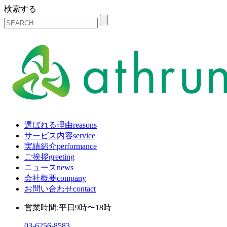
検索する
選ばれる理由
reasons
サービス内容
service
実績紹介
performance
ご挨拶
greeting
ニュース
news
会社概要
company
お問い合わせ
contact
営業時間:平日9時〜18時
03-6256-8583