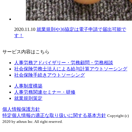
2020.11.10
就業規則や36協定は電子申請で届出可能で
す！
サービス内容はこちら
人事労務アドバイザリー・労務顧問・労務相談
社会保険労務士法人による給与計算アウトソーシング
社会保険手続きアウトソーシング
人事制度構築
人事労務関連セミナー・研修
就業規則策定
個人情報保護方針
特定個人情報の適正な取り扱いに関する基本方針
Copyright (c)
2020 by athrun Inc. All right reserved.