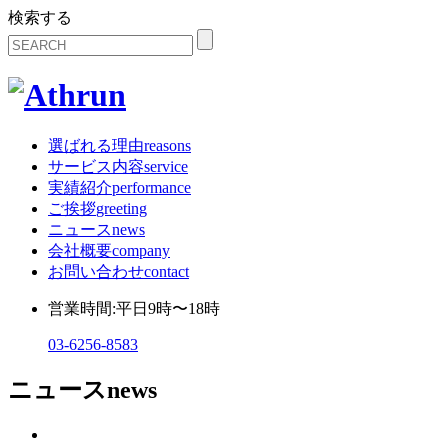
検索する
選ばれる理由
reasons
サービス内容
service
実績紹介
performance
ご挨拶
greeting
ニュース
news
会社概要
company
お問い合わせ
contact
営業時間:平日9時〜18時
03-6256-8583
ニュース
news