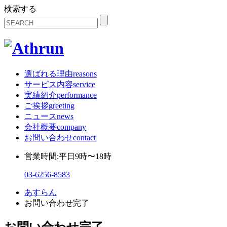
検索する
選ばれる理由
reasons
サービス内容
service
実績紹介
performance
ご挨拶
greeting
ニュース
news
会社概要
company
お問い合わせ
contact
営業時間:平日9時〜18時
03-6256-8583
あすらん
お問い合わせ完了
お問い合わせ完了