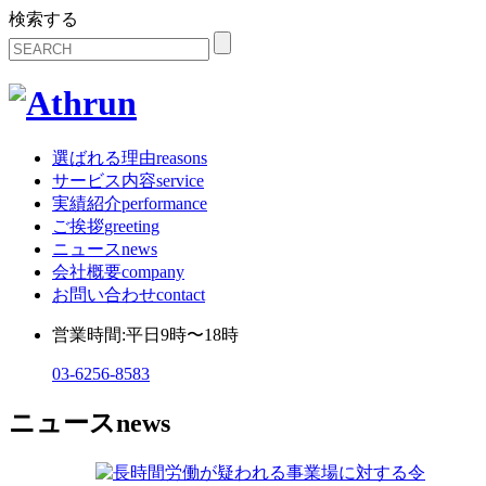
検索する
選ばれる理由
reasons
サービス内容
service
実績紹介
performance
ご挨拶
greeting
ニュース
news
会社概要
company
お問い合わせ
contact
営業時間:平日9時〜18時
03-6256-8583
ニュース
news