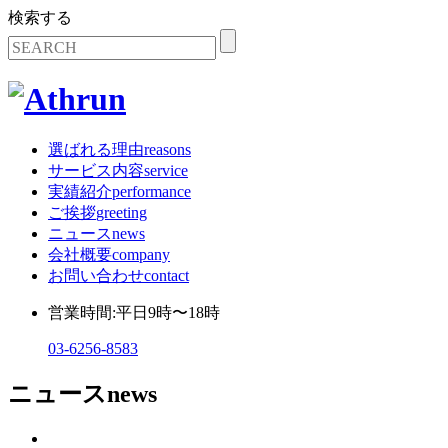
検索する
選ばれる理由
reasons
サービス内容
service
実績紹介
performance
ご挨拶
greeting
ニュース
news
会社概要
company
お問い合わせ
contact
営業時間:平日9時〜18時
03-6256-8583
ニュース
news