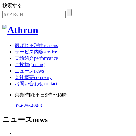
検索する
選ばれる理由
reasons
サービス内容
service
実績紹介
performance
ご挨拶
greeting
ニュース
news
会社概要
company
お問い合わせ
contact
営業時間:平日9時〜18時
03-6256-8583
ニュース
news