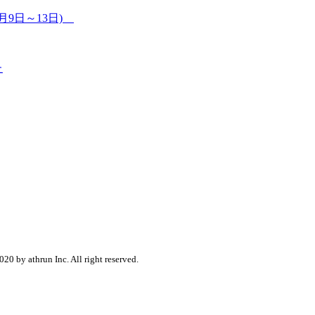
8月9日～13日)
た
020 by athrun Inc. All right reserved.