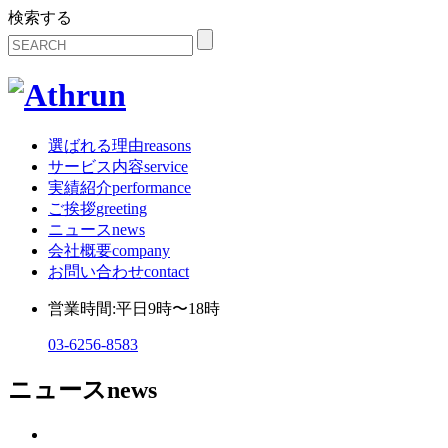
検索する
選ばれる理由
reasons
サービス内容
service
実績紹介
performance
ご挨拶
greeting
ニュース
news
会社概要
company
お問い合わせ
contact
営業時間:平日9時〜18時
03-6256-8583
ニュース
news