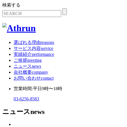
検索する
選ばれる理由
reasons
サービス内容
service
実績紹介
performance
ご挨拶
greeting
ニュース
news
会社概要
company
お問い合わせ
contact
営業時間:平日9時〜18時
03-6256-8583
ニュース
news