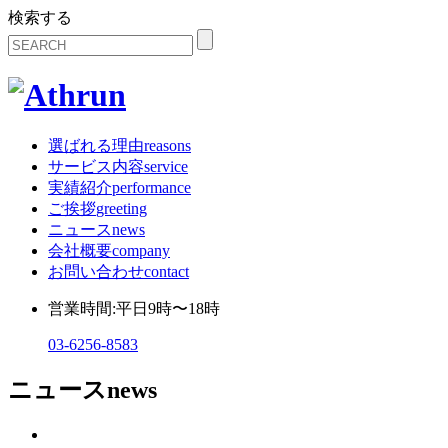
検索する
選ばれる理由
reasons
サービス内容
service
実績紹介
performance
ご挨拶
greeting
ニュース
news
会社概要
company
お問い合わせ
contact
営業時間:平日9時〜18時
03-6256-8583
ニュース
news