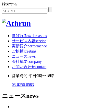
検索する
選ばれる理由
reasons
サービス内容
service
実績紹介
performance
ご挨拶
greeting
ニュース
news
会社概要
company
お問い合わせ
contact
営業時間:平日9時〜18時
03-6256-8583
ニュース
news