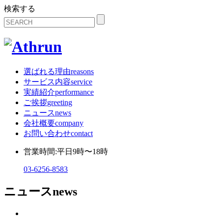
検索する
選ばれる理由
reasons
サービス内容
service
実績紹介
performance
ご挨拶
greeting
ニュース
news
会社概要
company
お問い合わせ
contact
営業時間:平日9時〜18時
03-6256-8583
ニュース
news