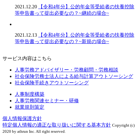
2021.12.20
【令和4年分】公的年金等受給者の扶養控除
等申告書って提出必要なの？~継続の場合~
2021.12.13
【令和4年分】公的年金等受給者の扶養控除
等申告書って提出必要なの？~新規の場合~
サービス内容はこちら
人事労務アドバイザリー・労務顧問・労務相談
社会保険労務士法人による給与計算アウトソーシング
社会保険手続きアウトソーシング
人事制度構築
人事労務関連セミナー・研修
就業規則策定
個人情報保護方針
特定個人情報の適正な取り扱いに関する基本方針
Copyright (c)
2020 by athrun Inc. All right reserved.