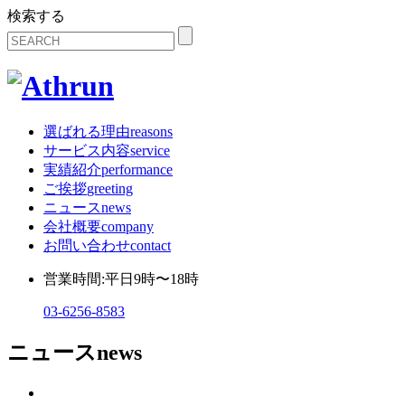
検索する
選ばれる理由
reasons
サービス内容
service
実績紹介
performance
ご挨拶
greeting
ニュース
news
会社概要
company
お問い合わせ
contact
営業時間:平日9時〜18時
03-6256-8583
ニュース
news