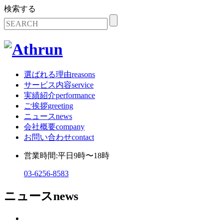
検索する
選ばれる理由
reasons
サービス内容
service
実績紹介
performance
ご挨拶
greeting
ニュース
news
会社概要
company
お問い合わせ
contact
営業時間:平日9時〜18時
03-6256-8583
ニュース
news