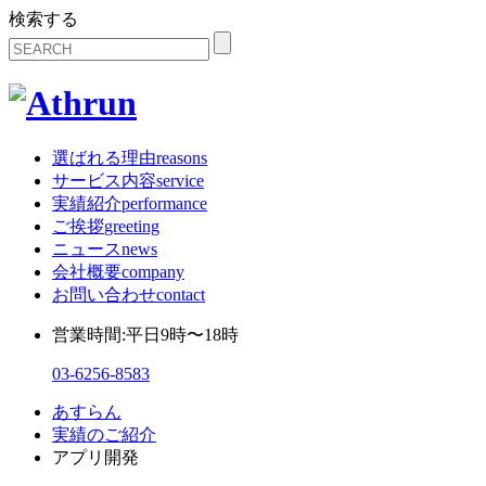
検索する
選ばれる理由
reasons
サービス内容
service
実績紹介
performance
ご挨拶
greeting
ニュース
news
会社概要
company
お問い合わせ
contact
営業時間:平日9時〜18時
03-6256-8583
あすらん
実績のご紹介
アプリ開発