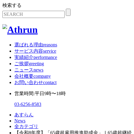
検索する
選ばれる理由
reasons
サービス内容
service
実績紹介
performance
ご挨拶
greeting
ニュース
news
会社概要
company
お問い合わせ
contact
営業時間:平日9時〜18時
03-6256-8583
あすらん
News
全カテゴリ
【令和8年度】「65歳超雇用推進助成金」Ⅰ65歳超継続