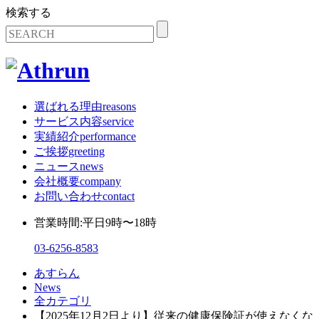
検索する
選ばれる理由
reasons
サービス内容
service
実績紹介
performance
ご挨拶
greeting
ニュース
news
会社概要
company
お問い合わせ
contact
営業時間:平日9時〜18時
03-6256-8583
あすらん
News
全カテゴリ
【2025年12月2日より】従来の健康保険証が使えなくな