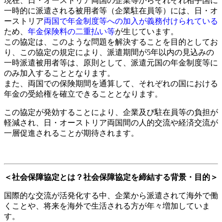
現在、日・オーストリア両国の企業等からそれぞれ相手国に
一時的に派遣される被用者等（企業駐在員等）には、日・オ
ーストリア
両国で年金制度等への加入が義務付けられている
ため、
年金保険料の二重払い等
が生じています。
この協定は、このような問題を解決することを目的としてお
り、この協定の規定により、派遣期間が5年以内の見込みの
一時派遣被用者等は、原則として、派遣元国の年金制度等に
のみ加入することとなります。
また、両国での保険期間を通算して、それぞれの国における
年金の受給権を確立できることとなります。
この協定が発効することにより、企業及び駐在員等の負担が
軽減され、日・オーストリア両国間の人的交流や経済交流が
一層促進されることが期待されます。
＜社会保障協定とは？社会保障協定を締結する背景・目的＞
国際的な交流が活発化する中、企業から派遣されて海外で働
くことや、将来を海外で生活される方が年々増加していま
す。