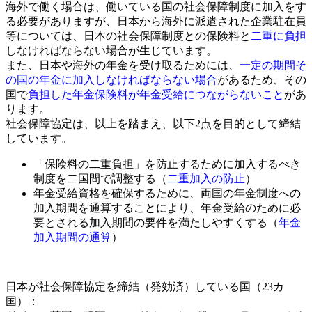
海外で働く場合は、働いている国の社会保障制度に加入をす
る必要がありますが、日本から海外に派遣された企業駐在員
等については、日本の社会保障制度との保険料と
二重に負担
しなければならない場合が生じています。
また、日本や海外の年金を受け取るためには、
一定の期間そ
の国の年金に加入しなければならない場合
があるため、その
国で
負担した年金保険料が年金受給につながらないこと
があ
ります。
社会保障協定は、以上を踏まえ、以下2点を目的として締結
しています。
「保険料の二重負担」を防止するために加入するべき
制度を二国間で調整する（
二重加入の防止
）
年金受給資格を確保するために、両国の年金制度への
加入期間を通算することにより、年金受給のために必
要とされる加入期間の要件を満たしやすくする（
年金
加入期間の通算
）
日本が社会保障協定を締結（発効済）している国（23カ
国）：