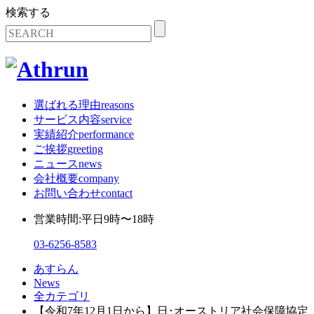
検索する
選ばれる理由
reasons
サービス内容
service
実績紹介
performance
ご挨拶
greeting
ニュース
news
会社概要
company
お問い合わせ
contact
営業時間:平日9時〜18時
03-6256-8583
あすらん
News
全カテゴリ
【令和7年12月1日から】日･オーストリア社会保障協定