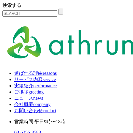
検索する
選ばれる理由
reasons
サービス内容
service
実績紹介
performance
ご挨拶
greeting
ニュース
news
会社概要
company
お問い合わせ
contact
営業時間:平日9時〜18時
03-6256-8583