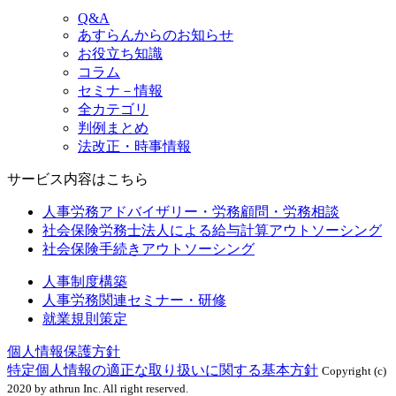
Q&A
あすらんからのお知らせ
お役立ち知識
コラム
セミナ－情報
全カテゴリ
判例まとめ
法改正・時事情報
サービス内容はこちら
人事労務アドバイザリー・労務顧問・労務相談
社会保険労務士法人による給与計算アウトソーシング
社会保険手続きアウトソーシング
人事制度構築
人事労務関連セミナー・研修
就業規則策定
個人情報保護方針
特定個人情報の適正な取り扱いに関する基本方針
Copyright (c)
2020 by athrun Inc. All right reserved.