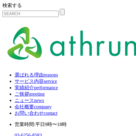
検索する
選ばれる理由
reasons
サービス内容
service
実績紹介
performance
ご挨拶
greeting
ニュース
news
会社概要
company
お問い合わせ
contact
営業時間:平日9時〜18時
03-6256-8583